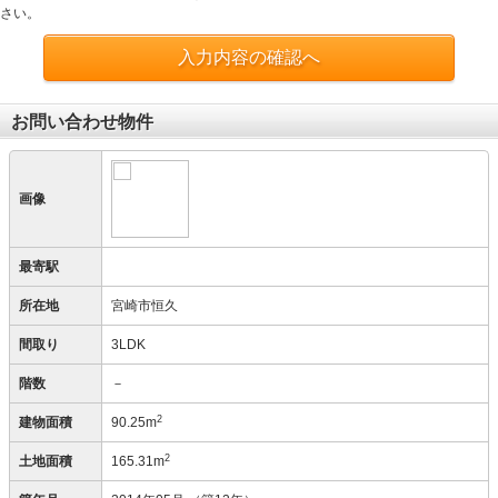
さい。
入力内容の確認へ
お問い合わせ物件
画像
最寄駅
所在地
宮崎市恒久
間取り
3LDK
階数
－
2
建物面積
90.25m
2
土地面積
165.31m