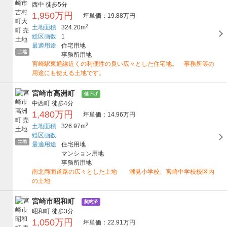
西中
徒歩5分
1,950万円
坪単価：19.88万円
2
土地面積
324.20m
総区画数
1
最適用途
住宅用地
土地
事務所用地
宮崎駅東通線近くの利便性の良い広々とした住宅地。 事務所等の
用途にも使える土地です。
宮崎市高洲町
値下げ
中西町
徒歩4分
1,480万円
坪単価：14.96万円
2
土地面積
326.97m
総区画数
土地
最適用途
住宅用地
マンション用地
事務所用地
南北両面道路の広々とした土地 潮見小学校、宮崎中学校校区内
の土地
宮崎市昭和町
契約済
昭和町
徒歩3分
1,050万円
坪単価：22.91万円