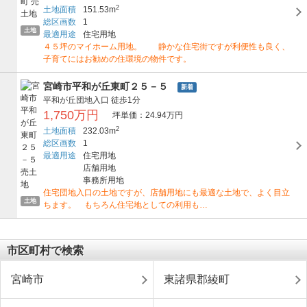
2
土地面積
151.53m
総区画数
1
土地
最適用途
住宅用地
４５坪のマイホーム用地。 静かな住宅街ですが利便性も良く、
子育てにはお勧めの住環境の物件です。
宮崎市平和が丘東町２５－５
新着
平和が丘団地入口
徒歩1分
1,750万円
坪単価：24.94万円
2
土地面積
232.03m
総区画数
1
最適用途
住宅用地
店舗用地
事務所用地
住宅団地入口の土地ですが、店舗用地にも最適な土地で、よく目立
土地
ちます。 もちろん住宅地としての利用も…
市区町村で検索
宮崎市
東諸県郡綾町