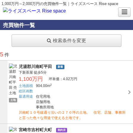
1,000万円～2,000万円の売買物件一覧｜ライズスペース Rise space
売買物件一覧
検索条件を変更
5
件
児湯郡川南町平田
新着
下新茶屋
徒歩5分
1,100万円
坪単価：4.02万円
2
土地面積
904.00m
総区画数
最適用途
住宅用地
土地
店舗用地
事務所用地
川南町１０号線通り沿いの２７０坪の土地。 住宅、店舗、事務所
と言った色々な用途で使える土地です。
宮崎市吉村町大町
契約済