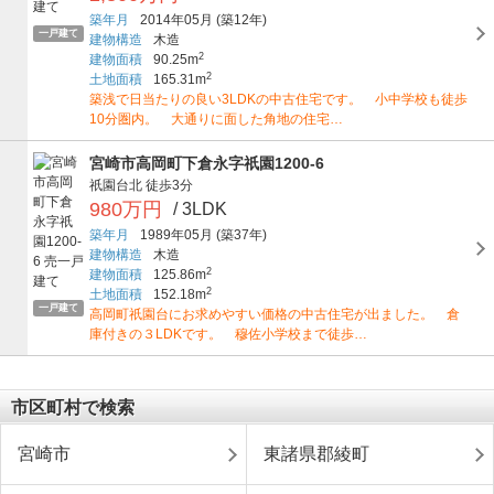
築年月
2014年05月
(築12年)
一戸建て
建物構造
木造
2
建物面積
90.25m
2
土地面積
165.31m
築浅で日当たりの良い3LDKの中古住宅です。 小中学校も徒歩
10分圏内。 大通りに面した角地の住宅…
宮崎市高岡町下倉永字祇園1200-6
祇園台北
徒歩3分
980万円
/ 3LDK
築年月
1989年05月
(築37年)
建物構造
木造
2
建物面積
125.86m
2
土地面積
152.18m
一戸建て
高岡町祇園台にお求めやすい価格の中古住宅が出ました。 倉
庫付きの３LDKです。 穆佐小学校まで徒歩…
市区町村で検索
宮崎市
東諸県郡綾町