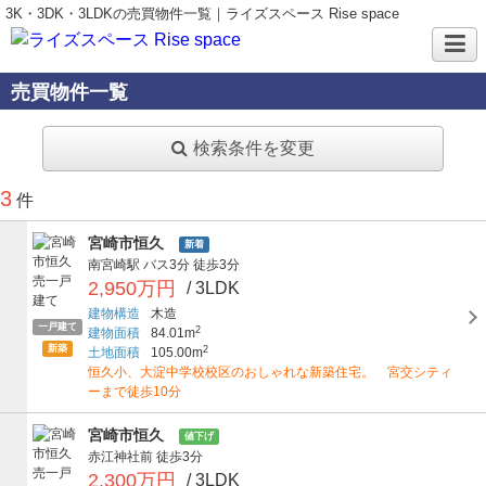
3K・3DK・3LDKの売買物件一覧｜ライズスペース Rise space
売買物件一覧
検索条件を変更
3
件
宮崎市恒久
新着
南宮崎駅
バス3分
徒歩3分
2,950万円
/ 3LDK
建物構造
木造
一戸建て
2
建物面積
84.01m
新築
2
土地面積
105.00m
恒久小、大淀中学校校区のおしゃれな新築住宅。 宮交シティ
ーまで徒歩10分
宮崎市恒久
値下げ
赤江神社前
徒歩3分
2,300万円
/ 3LDK